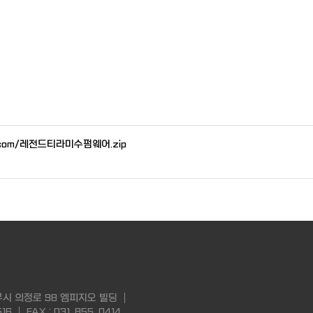
gio.com/레전드티라미수펌웨어.zip
부시 의정로 98 엠피지오 빌딩
16
FAX : 031. 855. 0414