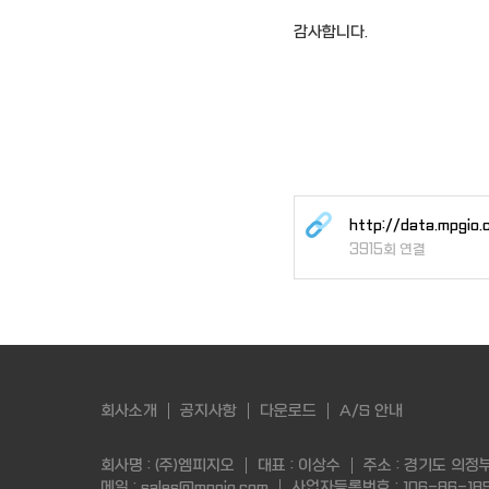
감사합니다.
http://data.mp
3915회 연결
회사소개
공지사항
다운로드
A/S 안내
회사명 : (주)엠피지오
대표 : 이상수
주소 : 경기도 의정
메일 : sales@mpgio.com
사업자등록번호 : 106-86-185