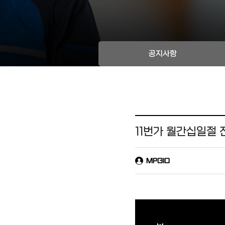
공지사항
11번가 월간십일절 
MPGIO