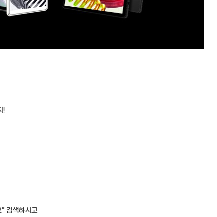
!
오" 검색하시고