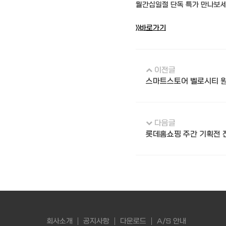
월간십일절 단독 특가 만나보
>>바로가기
이전글
스마트스토어 벨로시티 원
다음글
롯데홈쇼핑 주간 기획전 
회사소개
공지사항
다운로드
A/S 안내